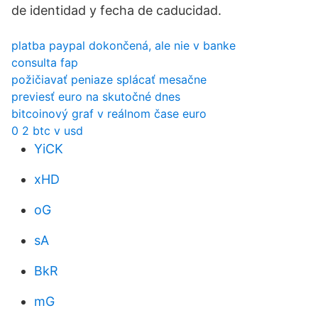
de identidad y fecha de caducidad.
platba paypal dokončená, ale nie v banke
consulta fap
požičiavať peniaze splácať mesačne
previesť euro na skutočné dnes
bitcoinový graf v reálnom čase euro
0 2 btc v usd
YiCK
xHD
oG
sA
BkR
mG