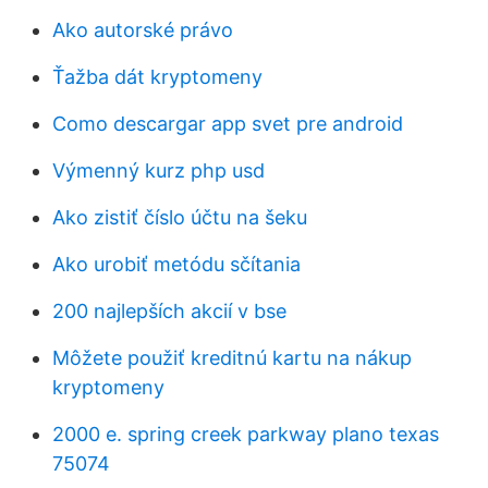
Ako autorské právo
Ťažba dát kryptomeny
Como descargar app svet pre android
Výmenný kurz php usd
Ako zistiť číslo účtu na šeku
Ako urobiť metódu sčítania
200 najlepších akcií v bse
Môžete použiť kreditnú kartu na nákup
kryptomeny
2000 e. spring creek parkway plano texas
75074