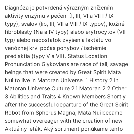
Diagnóza je potvrdená výrazným znížením
aktivity enzýmu v pečeni (I, III, VI a VII I / IX
typy), svalov (lib, III, VII a VIII / IX typov), kožné
fibroblasty (Na a IV typy) alebo erytrocytov (VII
typ) alebo nedostatok zvýšenia laktátu vo
venóznej krvi počas pohybov / ischémie
predlaktia (typy V a VII). Status Location
Pronunciation Glykovians are race of tall, savage
beings that were created by Great Spirit Mata
Nui to live in Matoran Universe. 1 History 2 In
Matoran Universe Culture 2.1 Matoran 2.2 Other
3 Abilities and Traits 4 Known Members Shortly
after the successful departure of the Great Spirit
Robot from Spherus Magna, Mata Nui became
somewhat overeager with the creation of new
Aktuálny leták. Aký sortiment ponúkame tento