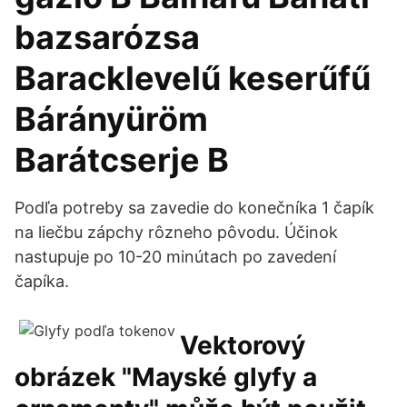
bazsarózsa
Baracklevelű keserűfű
Bárányüröm
Barátcserje B
Podľa potreby sa zavedie do konečníka 1 čapík
na liečbu zápchy rôzneho pôvodu. Účinok
nastupuje po 10-20 minútach po zavedení
čapíka.
Vektorový
obrázek "Mayské glyfy a