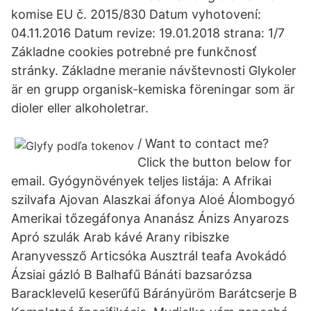
komise EU č. 2015/830 Datum vyhotovení:
04.11.2016 Datum revize: 19.01.2018 strana: 1/7
Základne cookies potrebné pre funkčnosť
stránky. Základne meranie návštevnosti Glykoler
är en grupp organisk-kemiska föreningar som är
dioler eller alkoholetrar.
/ Want to contact me?
Click the button below for
email. Gyógynövények teljes listája: A Afrikai
szilvafa Ajovan Alaszkai áfonya Aloé Álombogyó
Amerikai tőzegáfonya Ananász Ánizs Anyarozs
Apró szulák Arab kávé Arany ribiszke
Aranyvessző Articsóka Ausztrál teafa Avokádó
Ázsiai gázló B Balhafű Bánáti bazsarózsa
Baracklevelű keserűfű Bárányüröm Barátcserje B