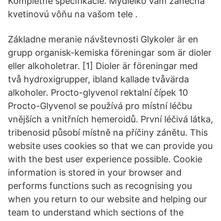
Kompletné špecifikácie. Mydielko vám zanechá
kvetinovú vôňu na vašom tele .
Základne meranie návštevnosti Glykoler är en
grupp organisk-kemiska föreningar som är dioler
eller alkoholetrar. [1] Dioler är föreningar med
två hydroxigrupper, ibland kallade tvåvärda
alkoholer. Procto-glyvenol rektalní čípek 10
Procto-Glyvenol se používá pro místní léčbu
vnějších a vnitřních hemeroidů. První léčivá látka,
tribenosid působí místně na příčiny zánětu. This
website uses cookies so that we can provide you
with the best user experience possible. Cookie
information is stored in your browser and
performs functions such as recognising you
when you return to our website and helping our
team to understand which sections of the