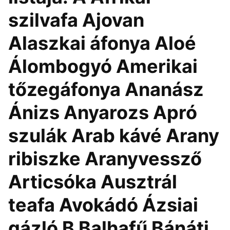
szilvafa Ajovan
Alaszkai áfonya Aloé
Álombogyó Amerikai
tőzegáfonya Ananász
Ánizs Anyarozs Apró
szulák Arab kávé Arany
ribiszke Aranyvessző
Articsóka Ausztrál
teafa Avokádó Ázsiai
gázló B Balhafű Bánáti