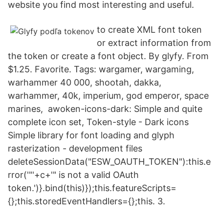
website you find most interesting and useful.
to create XML font token
or extract information from
the token or create a font object. By glyfy. From
$1.25. Favorite. Tags: wargamer, wargaming,
warhammer 40 000, shootah, dakka,
warhammer, 40k, imperium, god emperor, space
marines, awoken-icons-dark: Simple and quite
complete icon set, Token-style - Dark icons
Simple library for font loading and glyph
rasterization - development files
deleteSessionData("ESW_OAUTH_TOKEN"):this.e
rror('"'+c+'" is not a valid OAuth
token.')}.bind(this)});this.featureScripts=
{};this.storedEventHandlers={};this. 3.