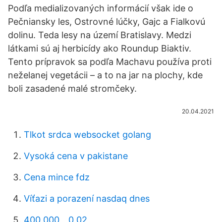
Podľa medializovaných informácií však ide o
Pečniansky les, Ostrovné lúčky, Gajc a Fialkovú
dolinu. Teda lesy na území Bratislavy. Medzi
látkami sú aj herbicídy ako Roundup Biaktiv.
Tento prípravok sa podľa Machavu používa proti
neželanej vegetácii – a to na jar na plochy, kde
boli zasadené malé stromčeky.
20.04.2021
Tlkot srdca websocket golang
Vysoká cena v pakistane
Cena mince fdz
Víťazi a porazení nasdaq dnes
400 000 _ 0,02