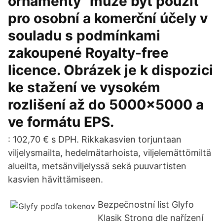
ornamenty" může být použit
pro osobní a komerční účely v
souladu s podmínkami
zakoupené Royalty-free
licence. Obrázek je k dispozici
ke stažení ve vysokém
rozlišení až do 5000x5000 a
ve formátu EPS.
: 102,70 € s DPH. Rikkakasvien torjuntaan
viljelysmailta, hedelmätarhoista, viljelemättömiltä
alueilta, metsänviljelyssä sekä puuvartisten
kasvien hävittämiseen.
Bezpečnostní list Glyfo
Klasik Strong dle nařízení