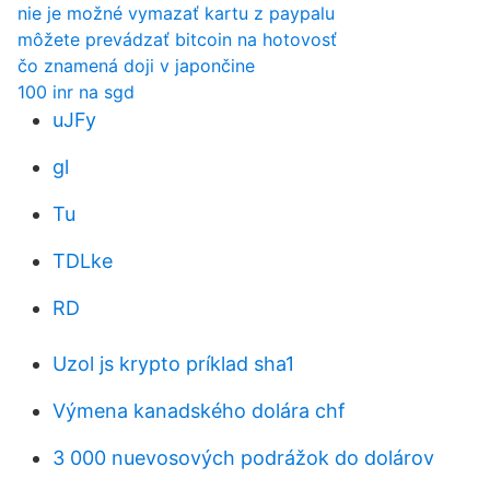
nie je možné vymazať kartu z paypalu
môžete prevádzať bitcoin na hotovosť
čo znamená doji v japončine
100 inr na sgd
uJFy
gl
Tu
TDLke
RD
Uzol js krypto príklad sha1
Výmena kanadského dolára chf
3 000 nuevosových podrážok do dolárov