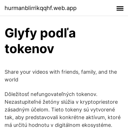
hurmanblirrikqqhf.web.app
Glyfy podľa
tokenov
Share your videos with friends, family, and the
world
Dôležitosť nefungovateľných tokenov.
Nezastupiteľné žetóny slúžia v kryptopriestore
zásadným účelom. Tieto tokeny sú vytvorené
tak, aby predstavovali konkrétne aktívum, ktoré
má určitú hodnotu v digitálnom ekosystéme.