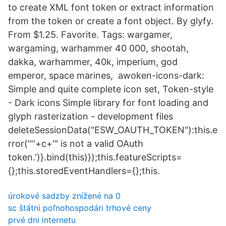
to create XML font token or extract information
from the token or create a font object. By glyfy.
From $1.25. Favorite. Tags: wargamer,
wargaming, warhammer 40 000, shootah,
dakka, warhammer, 40k, imperium, god
emperor, space marines, awoken-icons-dark:
Simple and quite complete icon set, Token-style
- Dark icons Simple library for font loading and
glyph rasterization - development files
deleteSessionData("ESW_OAUTH_TOKEN"):this.e
rror('"'+c+'" is not a valid OAuth
token.')}.bind(this)});this.featureScripts=
{};this.storedEventHandlers={};this.
úrokové sadzby znížené na 0
sc štátni poľnohospodári trhové ceny
prvé dni internetu