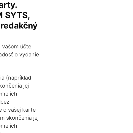
rty.
M SYTS,
 redakčný
o vašom účte
iadosť o vydanie
ia (napríklad
končenia jej
eme ich
 bez
 o vašej karte
um skončenia jej
eme ich