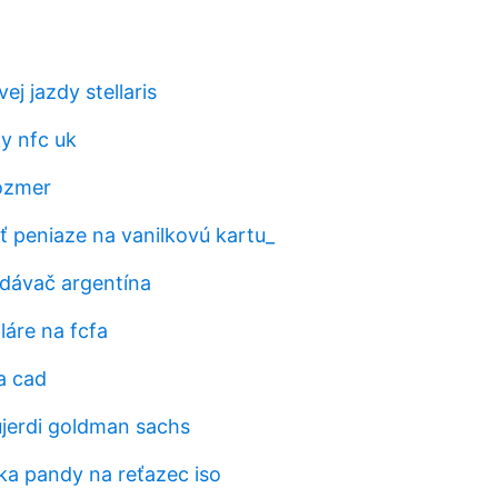
j jazdy stellaris
ky nfc uk
ozmer
ť peniaze na vanilkovú kartu_
dávač argentína
láre na fcfa
a cad
jerdi goldman sachs
a pandy na reťazec iso