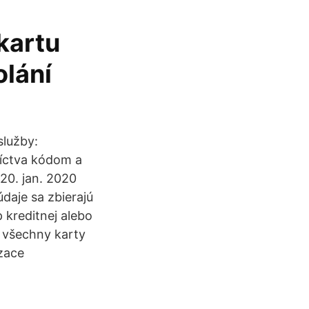
kartu
olání
služby:
níctva kódom a
 20. jan. 2020
daje sa zbierajú
 kreditnej alebo
e všechny karty
izace