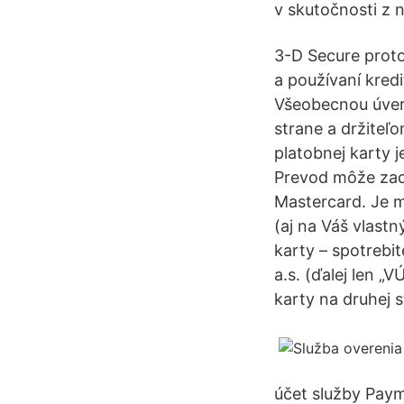
v skutočnosti z 
3-D Secure proto
a používaní kredi
Všeobecnou úvero
strane a držiteľo
platobnej karty 
Prevod môže zadať
Mastercard. Je m
(aj na Váš vlastn
karty – spotrebi
a.s. (ďalej len „
karty na druhej s
účet služby Paym