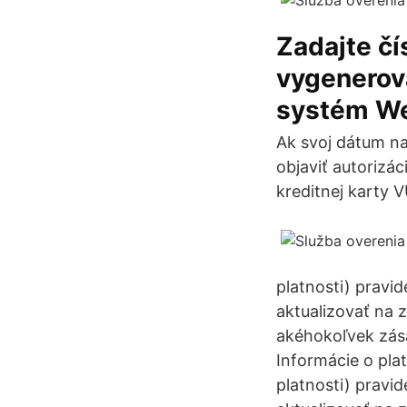
Zadajte č
vygenerov
systém We
Ak svoj dátum na
objaviť autorizá
kreditnej karty V
platnosti) pravid
aktualizovať na 
akéhokoľvek zása
Informácie o plat
platnosti) pravid