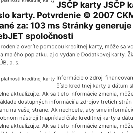
JSČP karty JSČP ka
íslo karty. Potvrdenie © 2007 CK
ané za: 103 ms Stránky generuje
bJET spoločnosti
rodenia overíte pomocou kreditnej karty, môže sa v
cia malého poplatku. aj o vydanie Dodatkovej karty. Ž
ÚB, a. s.
Informácie o zdroji financovan
číslo kreditnej karty a dátum s
elne aktualizujte. Ak sa tieto informácie zmenia, môž
základe dostupných informácií a zdrojov tretích strán
hu na vašej strane. Ak nechcete, aby sme informácie
obnom nástroji (napríklad číslo kreditnej karty a dát
elne aktualizujte. Ak sa tieto informácie zmenia, môž