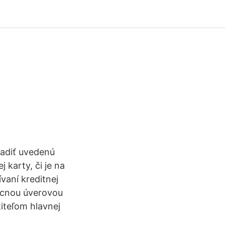
radiť uvedenú
 karty, či je na
vaní kreditnej
becnou úverovou
žiteľom hlavnej