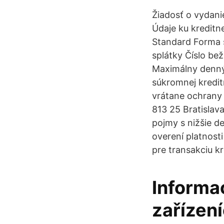
Žiadosť o vydani
Údaje ku kredit
Standard Forma 
splátky Číslo be
Maximálny denný
súkromnej kredit
vrátane ochrany 
813 25 Bratislava
pojmy s nižšie 
overení platnosti
pre transakciu k
Informac
zařízení