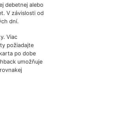
ej debetnej alebo
t. V závislosti od
ch dní.
ty. Viac
ty požiadajte
 karta po dobe
ashback umožňuje
 rovnakej