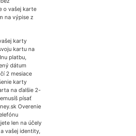
 bez
 o vašej karte
m na výpise z
vašej karty
svoju kartu na
nu platbu,
čený dátum
ačí 2 mesiace
šenie karty
rta na ďalšie 2-
emusíš písať
money.sk Overenie
elefónu
jete len na účely
 vašej identity,