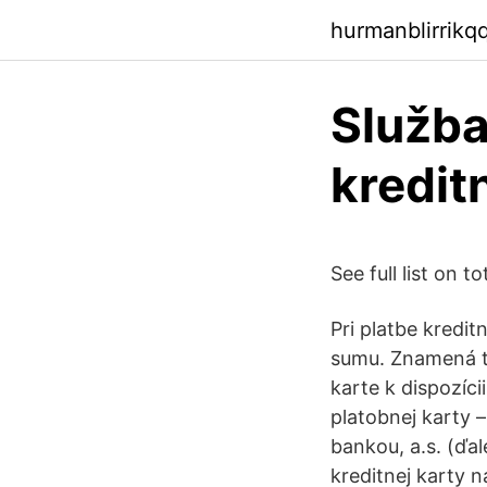
hurmanblirrikq
Služba
kredit
See full list on 
Pri platbe kredi
sumu. Znamená to
karte k dispozíci
platobnej karty 
bankou, a.s. (ďal
kreditnej karty n