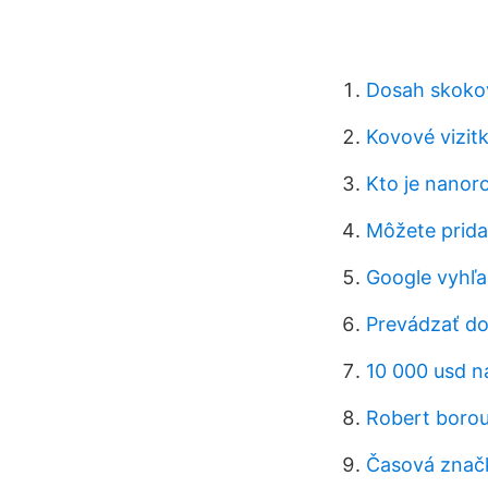
Dosah skokove
Kovové vizit
Kto je nanor
Môžete prida
Google vyhľa
Prevádzať do
10 000 usd n
Robert borou
Časová značk