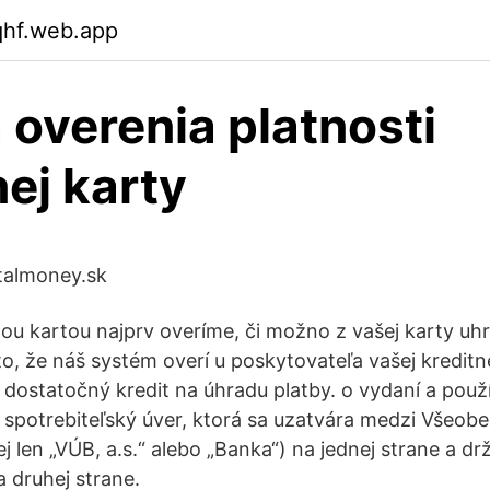
qhf.web.app
 overenia platnosti
nej karty
totalmoney.sk
tnou kartou najprv overíme, či možno z vašej karty uh
, že náš systém overí u poskytovateľa vašej kreditnej
i dostatočný kredit na úhradu platby. o vydaní a použí
– spotrebiteľský úver, ktorá sa uzatvára medzi Všeo
ej len „VÚB, a.s.“ alebo „Banka“) na jednej strane a dr
a druhej strane.