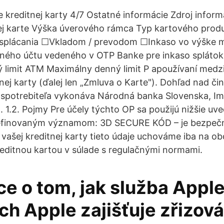
e kreditnej karty 4/7 Ostatné informácie Zdroj inform
nej karte Výška úverového rámca Typ kartového prod
splácania ☐Vkladom / prevodom ☐Inkaso vo výške m
žného účtu vedeného v OTP Banke pre inkaso splátok
 limit ATM Maximálny denný limit P apoužívaní medz
nej karty (ďalej len „Zmluva o Karte"). Dohľad nad či
spotrebiteľa vykonáva Národná banka Slovenska, Imr
. 1.2. Pojmy Pre účely týchto OP sa použijú nižšie uve
definovaným významom: 3D SECURE KÓD – je bezpeč
 vašej kreditnej karty tieto údaje uchováme iba na ob
reditnou kartou v súlade s regulačnými normami.
e o tom, jak služba Apple
ch Apple zajišťuje zřizov