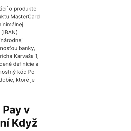
ácií o produkte
uktu MasterCard
inimálnej
 (IBAN)
inárodnej
nnosťou banky,
icha Karvaša 1,
dené definície a
nostný kód Po
dobie, ktoré je
 Pay v
ání Když