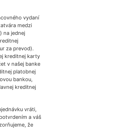
racovného vydaní
uzatvára medzi
) na jednej
reditnej
ur za prevod).
j kreditnej karty
et v našej banke
itnej platobnej
rovou bankou,
lavnej kreditnej
jednávku vráti,
 potvrdením a váš
ozorňujeme, že