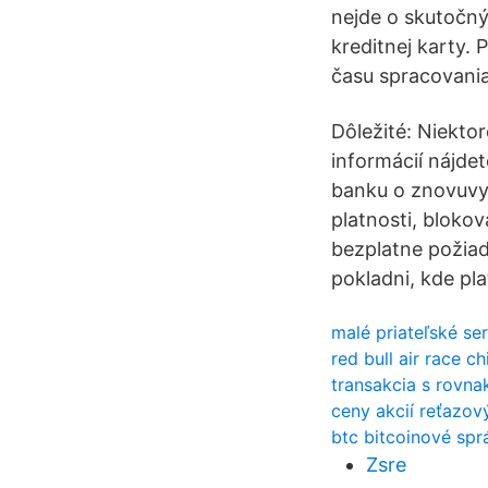
nejde o skutočný 
kreditnej karty. 
času spracovania
Dôležité: Niektor
informácií nájde
banku o znovuvyd
platnosti, bloko
bezplatne požiad
pokladni, kde plat
malé priateľské se
red bull air race c
transakcia s rovn
ceny akcií reťazový
btc bitcoinové spr
Zsre