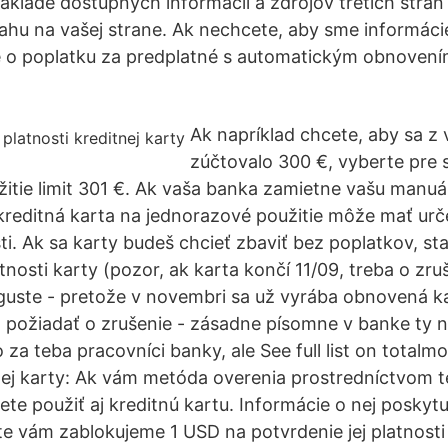
základe dostupných informácií a zdrojov tretích strán
hu na vašej strane. Ak nechcete, aby sme informácie
e o poplatku za predplatné s automatickým obnovení
Ak napríklad chcete, aby sa z 
zúčtovalo 300 €, vyberte pre 
itie limit 301 €. Ak vaša banka zamietne vašu manuál
kreditná karta na jednorazové použitie môže mať ur
ti. Ak sa karty budeš chcieť zbaviť bez poplatkov, st
nosti karty (pozor, ak karta končí 11/09, treba o zru
guste - pretože v novembri sa už vyrába obnovená ka
) požiadať o zrušenie - zásadne písomne v banke ty n
o za teba pracovníci banky, ale See full list on total
ej karty: Ak vám metóda overenia prostredníctvom t
te použiť aj kreditnú kartu. Informácie o nej poskytu
e vám zablokujeme 1 USD na potvrdenie jej platnosti a