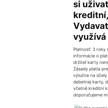
si uživa
kreditní
Vydavate
využívá 
Platnosť: 3 roky
informácie o pla
držiteľ karty ner
Zásady platia pre
výlučne na účely
debetnej karty, 
včetně kreditní 
doporučujeme mí