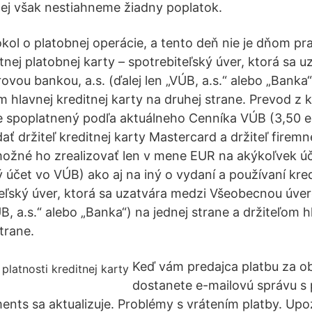
nej však nestiahneme žiadny poplatok.
kol o platobnej operácie, a tento deň nie je dňom p
tnej platobnej karty – spotrebiteľský úver, ktorá sa 
vou bankou, a.s. (ďalej len „VÚB, a.s.“ alebo „Banka“
m hlavnej kreditnej karty na druhej strane. Prevod z k
je spoplatnený podľa aktuálneho Cenníka VÚB (3,50 e
 držiteľ kreditnej karty Mastercard a držiteľ firemne
ožné ho zrealizovať len v mene EUR na akýkoľvek úč
ý účet vo VÚB) ako aj na iný o vydaní a používaní kred
teľský úver, ktorá sa uzatvára medzi Všeobecnou úve
VÚB, a.s.“ alebo „Banka“) na jednej strane a držiteľom h
trane.
Keď vám predajca platbu za ob
dostanete e-mailovú správu s
ents sa aktualizuje. Problémy s vrátením platby. Up