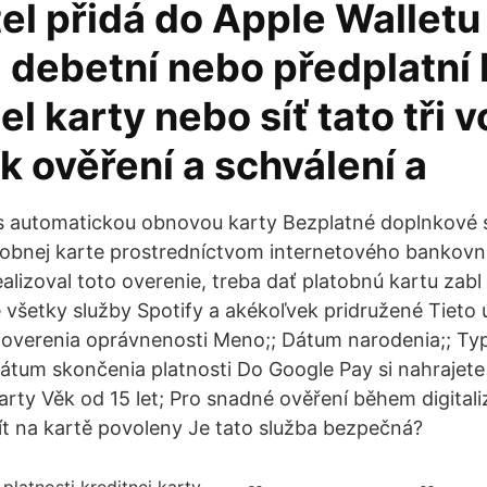
tel přidá do Apple Walletu
, debetní nebo předplatní 
l karty nebo síť tato tři v
k ověření a schválení a
 s automatickou obnovou karty Bezplatné doplnkové 
tobnej karte prostredníctvom internetového bankov
ealizoval toto overenie, treba dať platobnú kartu zabl
 všetky služby Spotify a akékoľvek pridružené Tieto ú
 overenia oprávnenosti Meno;; Dátum narodenia;; Typ
dátum skončenia platnosti Do Google Pay si nahrajet
karty Věk od 15 let; Pro snadné ověření během digital
t na kartě povoleny Je tato služba bezpečná?