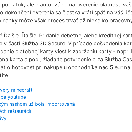
poplatok, ale o autorizáciu na overenie platnosti vaš
Po dokončení overenia sa čiastka vráti späť na váš úče
 banky môže však proces trvať až niekoľko pracovný
é Ďalšie. Ďalšie. Pridanie debetnej alebo kreditnej kar
te v časti Služba 3D Secure. V prípade poškodenia kar
anie platobnej karty viesť k zadržaniu karty - napr.
vaná karta a pod., žiadajte potvrdenie o za Služba C
ať o hotovosť pri nákupe u obchodníka nad 5 eur na
íte.
rvery minecraft
hiba youtube
akým hashom už bola importovaná
ch reštaurácií
ávy