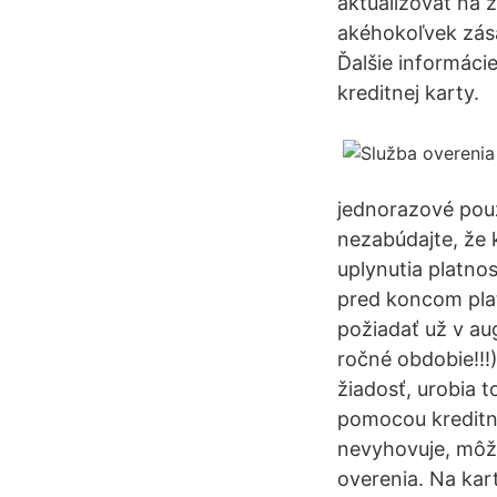
aktualizovať na 
akéhokoľvek zása
Ďalšie informáci
kreditnej karty.
jednorazové použ
nezabúdajte, že 
uplynutia platnos
pred koncom plat
požiadať už v au
ročné obdobie!!!
žiadosť, urobia t
pomocou kreditn
nevyhovuje, môže
overenia. Na kart