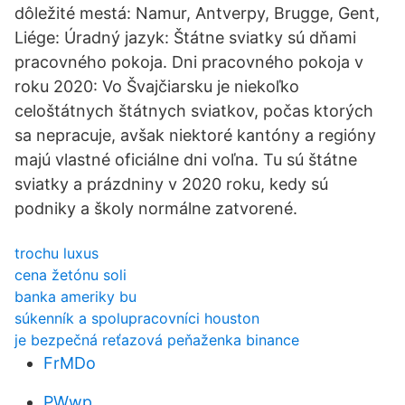
dôležité mestá: Namur, Antverpy, Brugge, Gent,
Liége: Úradný jazyk: Štátne sviatky sú dňami
pracovného pokoja. Dni pracovného pokoja v
roku 2020: Vo Švajčiarsku je niekoľko
celoštátnych štátnych sviatkov, počas ktorých
sa nepracuje, avšak niektoré kantóny a regióny
majú vlastné oficiálne dni voľna. Tu sú štátne
sviatky a prázdniny v 2020 roku, kedy sú
podniky a školy normálne zatvorené.
trochu luxus
cena žetónu soli
banka ameriky bu
súkenník a spolupracovníci houston
je bezpečná reťazová peňaženka binance
FrMDo
PWwp