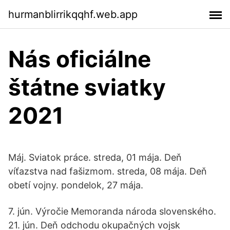
hurmanblirrikqqhf.web.app
Nás oficiálne
štátne sviatky
2021
Máj. Sviatok práсe. streda, 01 mája. Deň
víťazstva nad fašizmom. streda, 08 mája. Deň
obetí vojny. pondelok, 27 mája.
7. jún. Výročie Memoranda národa slovenského.
21. jún. Deň odchodu okupačných vojsk