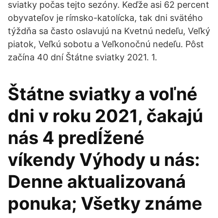
sviatky počas tejto sezóny. Keďže asi 62 percent
obyvateľov je rímsko-katolícka, tak dni svätého
týždňa sa často oslavujú na Kvetnú nedeľu, Veľký
piatok, Veľkú sobotu a Veľkonočnú nedeľu. Pôst
začína 40 dní Štátne sviatky 2021. 1.
Štátne sviatky a voľné
dni v roku 2021, čakajú
nás 4 predĺžené
víkendy Výhody u nás:
Denne aktualizovaná
ponuka; Všetky známe