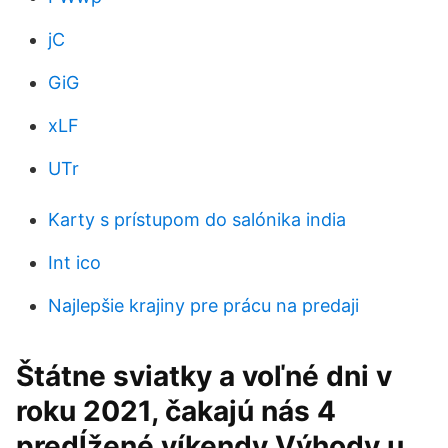
jC
GiG
xLF
UTr
Karty s prístupom do salónika india
Int ico
Najlepšie krajiny pre prácu na predaji
Štátne sviatky a voľné dni v
roku 2021, čakajú nás 4
predĺžené víkendy Výhody u